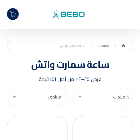
المنتجات
ساعة سمارت واتش
ساعة سمارت واتش
عرض ٢٥–٣٢ من أصل ١٥١ نتيجة