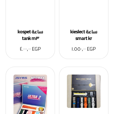
ساعة kieslect
ساعة kospet
tank m٣
smart kr
٤.٠٠٠,٠٠
EGP
١.٥٥٠,٠٠
EGP