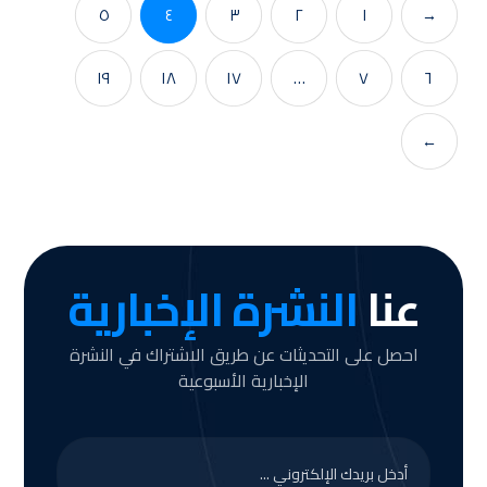
٥
٤
٣
٢
١
→
١٩
١٨
١٧
…
٧
٦
←
عنا
النشرة الإخبارية
احصل على التحديثات عن طريق الاشتراك في النشرة
الإخبارية الأسبوعية