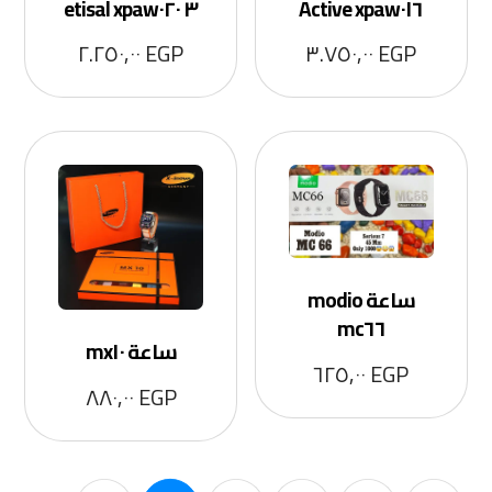
٣ etisal xpaw٠٢٠
Active xpaw٠١٦
٢.٢٥٠,٠٠
EGP
٣.٧٥٠,٠٠
EGP
ساعة modio
mc٦٦
ساعة mx١٠
٦٢٥,٠٠
EGP
٨٨٠,٠٠
EGP