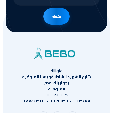
يشترك
عنواننا:
شارع الشهيد الشاطر قويسنا المنوفيه
بجوار بنك مصر
المنوفيه
٢٤/٧ اتصال بنا:
٠١٠٦٠٣٠٥٥٢٠ -٠١٢٠٥٩٩٣١١١- ٠١٢٨٧٨٤٣٦٦٦