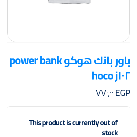
باور بانك هوكو power bank
hoco j١٠٢
٧٧٠,٠٠
EGP
This product is currently out of
stock