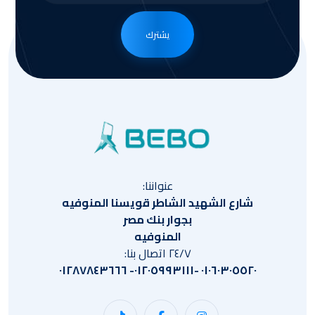
يشترك
عنواننا:
شارع الشهيد الشاطر قويسنا المنوفيه
بجوار بنك مصر
المنوفيه
٢٤/٧ اتصال بنا:
٠١٠٦٠٣٠٥٥٢٠ -٠١٢٠٥٩٩٣١١١- ٠١٢٨٧٨٤٣٦٦٦