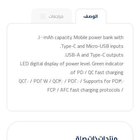
الوصف
مراجعات
٠
Mobile power bank with ١٠٠٠٠mAh capacity.
Type-C and Micro-USB inputs.
USB-A and Type-C outputs.
LED digital display of power level. Green indicator
of PD / QC fast charging.
Supports for PD٣.٠ / PD٢.٠ / PD٢٠W / QC٣.٠ / QC٢.٠
/ FCP / AFC fast charging protocols
منتجات ذات صلة