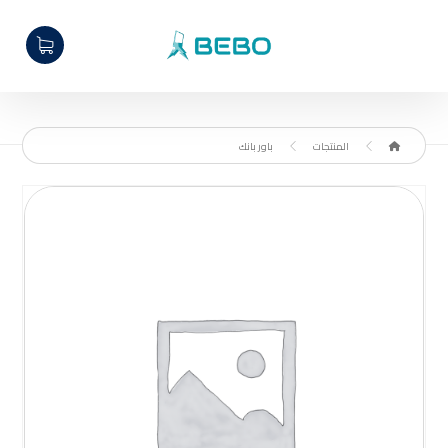
المنتجات
باور بانك