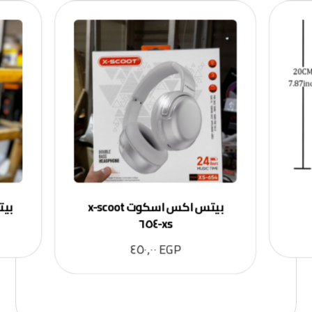
بيتس اكس اسكوت x-scoot
بيتس س
xs-٦٥٤
٤٥٠,٠٠
EGP