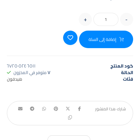
+
-
إضافة إلى السلة
كود المنتج
٦٧٢٥٠٥٢٤٠٦٥١١
الحالة
٧
متوفر في المخزون
فئات
هيدفون