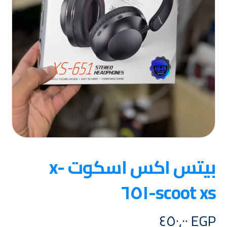
بيتس اكس اسكوت x-
scoot xs-٦٥١
٤٥٠,٠٠
EGP