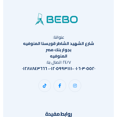
عنواننا:
شارع الشهيد الشاطر قويسنا المنوفيه
بجوار بنك مصر
المنوفيه
٢٤/٧ اتصال بنا:
٠١٠٦٠٣٠٥٥٢٠ -٠١٢٠٥٩٩٣١١١- ٠١٢٨٧٨٤٣٦٦٦
روابط مفيدة