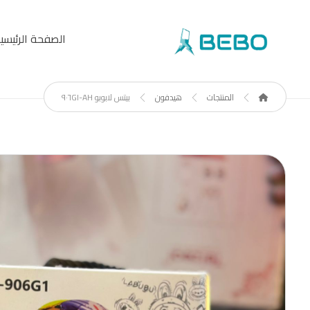
الصفحة الرئيسي
المنتجات
هيدفون
بيتس لابوبو AH-٩٠٦G١