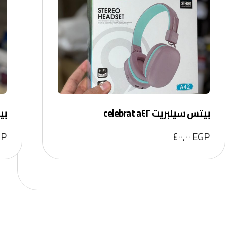
بيتس سيلبريت celebrat a٤٢
بيت
GP
٤٠٠,٠٠
EGP