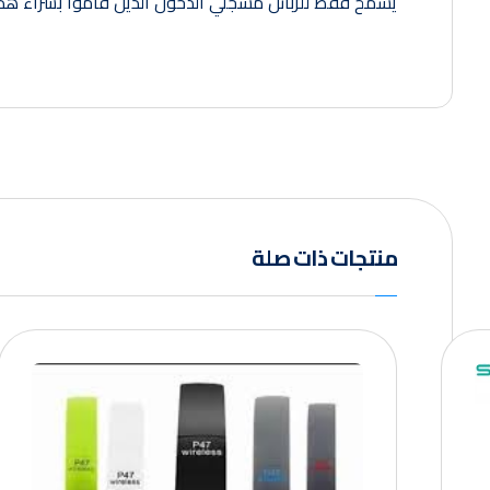
يسمح فقط للزبائن مسجلي الدخول الذين قاموا بشراء هذا 
منتجات ذات صلة