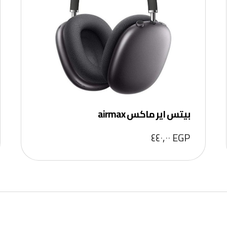
بيتس اير ماكس airmax
٤٤٠,٠٠
EGP