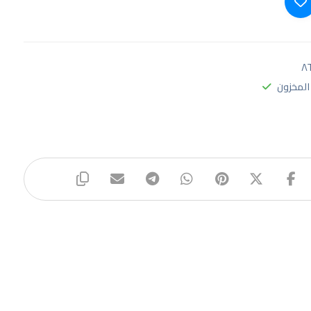
٨٦
المخزون