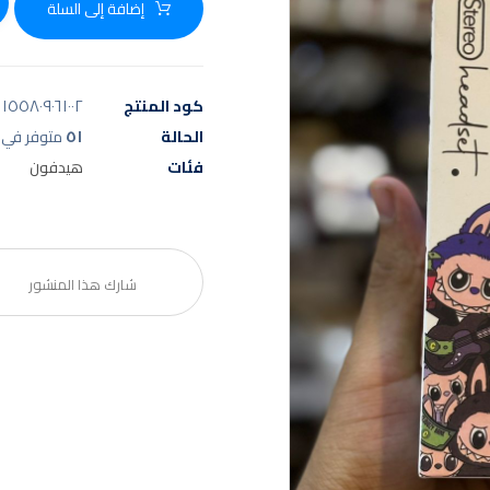
إضافة إلى السلة
كود المنتج
١٥٥٨٠٩٠٦١٠٠٢
الحالة
٥١
متوفر في 
فئات
هيدفون