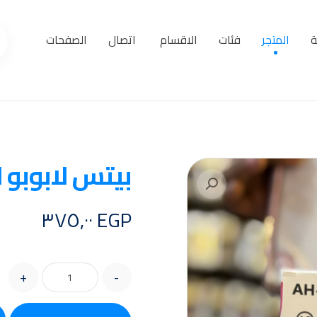
ة
المتجر
فئات
الاقسام
اتصال
الصفحات
بيتس لابوبو AH-٩٠٦G١
تكبير الصورة
٣٧٥,٠٠
EGP
+
-