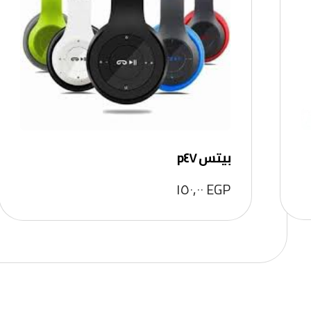
بيتس p٤٧
١٥٠,٠٠
EGP