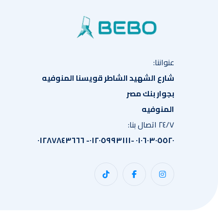
عنواننا:
شارع الشهيد الشاطر قويسنا المنوفيه
بجوار بنك مصر
المنوفيه
٢٤/٧ اتصال بنا:
٠١٠٦٠٣٠٥٥٢٠ -٠١٢٠٥٩٩٣١١١- ٠١٢٨٧٨٤٣٦٦٦