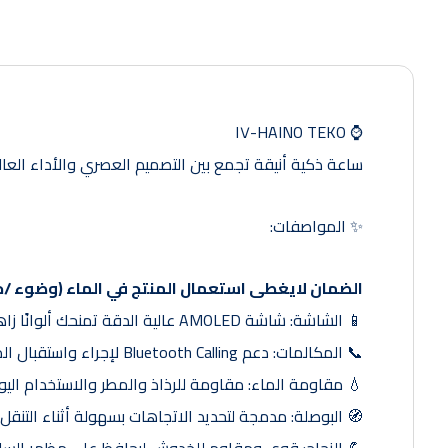
⌚️ HAINO TEKO-١٧
ساعة ذكية أنيقة تجمع بين التصميم العصري والأداء العال
✨ المواصفات:
الضمان لايغطى استعمال المنتج في الماء (وضوء /ح
📱 الشاشة: شاشة AMOLED عالية الدقة تمنحك ألوانًا زاهية ورؤية واضحة في جميع الظروف.
📞 المكالمات: دعم Bluetooth Calling لإجراء واستقبال المكالمات مباشرة من الساعة.
💧 مقاومة الماء: مقاومة للرذاذ والمطر والاستخدام اليومي (erproof
🧭 البوصلة: مدمجة لتحديد الاتجاهات بسهولة أثناء التنقل 