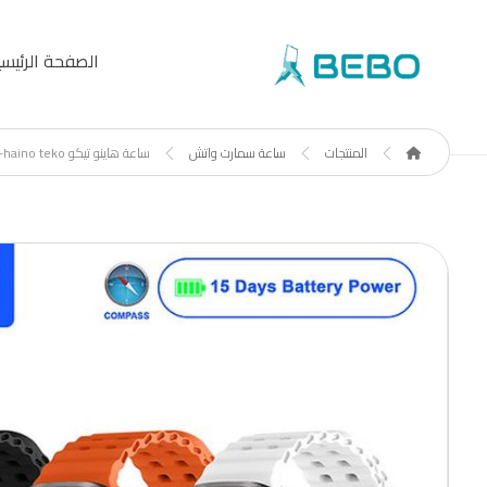
الصفحة الرئيسي
المنتجات
ساعة سمارت واتش
ساعة هاينو تيكو haino teko-١٧