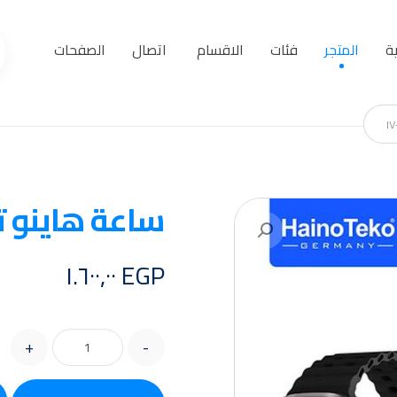
ة
المتجر
فئات
الاقسام
اتصال
الصفحات
ساعة هاينو تيكو  teko
تكبير الصورة
١.٦٠٠,٠٠
EGP
+
-