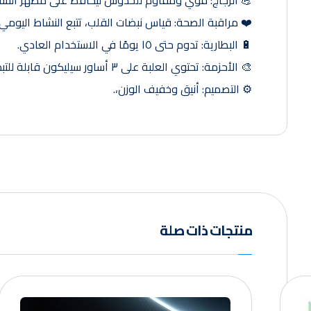
💪 الزجاج: قوي ومقاوم للخدوش ليحافظ على مظهر الساعة
❤️ مراقبة الصحة: قياس نبضات القلب، تتبع النشاط اليومي 
🔋 البطارية: تدوم حتى ١٥ يومًا في الاستخدام العادي.
🎨 الأحزمة: تحتوي العلبة على ٣ أساور سيليكون قابلة للتبديل لتناسب جميع الأذواق.
⚙️ التصميم: أنيق وخفيف الوزن،.
منتجات ذات صلة