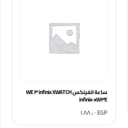
ساعة انفينكس infinix XWATCH ٣ WE
infinix-xW٣E
١.٨٨٠,٠٠
EGP