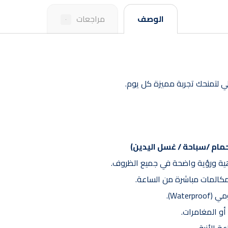
الوصف
مراجعات
٠
ي لتمنحك تجربة مميزة كل يوم.
مام /سباحة / غسل اليدين)
Wat).
أو المغامرات.