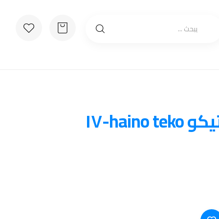
haino-١٧