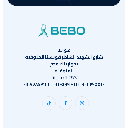
عنواننا:
شارع الشهيد الشاطر قويسنا المنوفيه
بجوار بنك مصر
المنوفيه
٢٤/٧ اتصال بنا:
٠١٠٦٠٣٠٥٥٢٠ -٠١٢٠٥٩٩٣١١١- ٠١٢٨٧٨٤٣٦٦٦