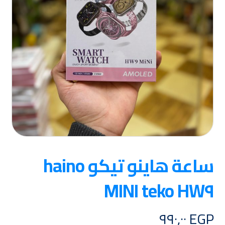
ساعة هاينو تيكو haino
teko HW٩ MINI
٩٩٠,٠٠
EGP