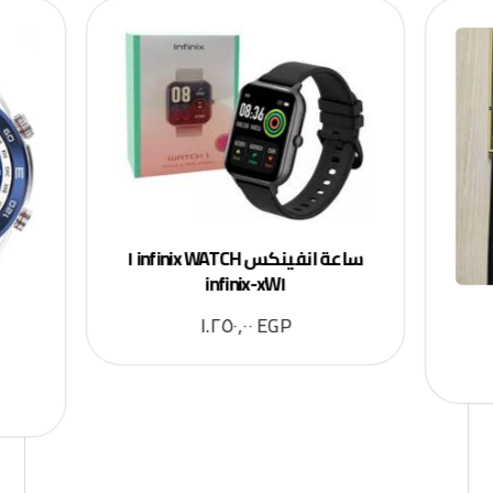
ساعة انفينكس infinix WATCH ١
infinix-xW١
١.٢٥٠,٠٠
EGP