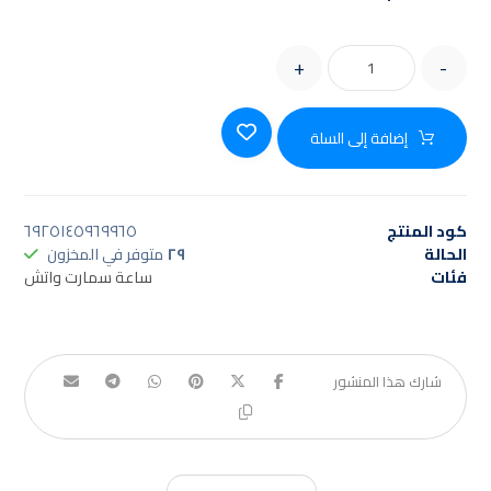
+
-
إضافة إلى السلة
كود المنتج
٦٩٢٥١٤٥٩٦٩٩٦٥
الحالة
٢٩
متوفر في المخزون
فئات
ساعة سمارت واتش