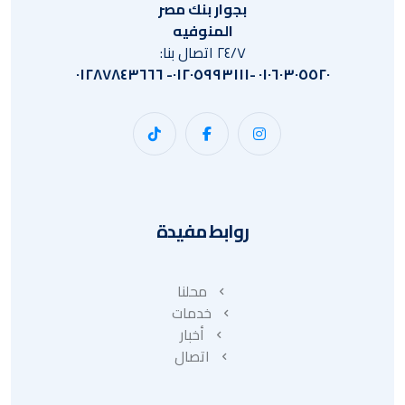
بجوار بنك مصر
المنوفيه
٢٤/٧ اتصال بنا:
٠١٠٦٠٣٠٥٥٢٠ -٠١٢٠٥٩٩٣١١١- ٠١٢٨٧٨٤٣٦٦٦
روابط مفيدة
محلنا
خدمات
أخبار
اتصال