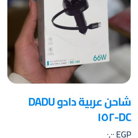
شاحن عربية دادو DADU
DC-١٥٢
٠,٠٠
EGP