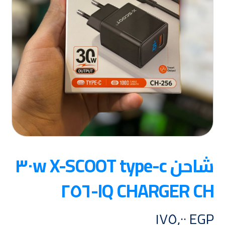
شاحن X-SCOOT type-c ٣٠w
IQ CHARGER CH-٢٥٦
١٧٥,٠٠
EGP