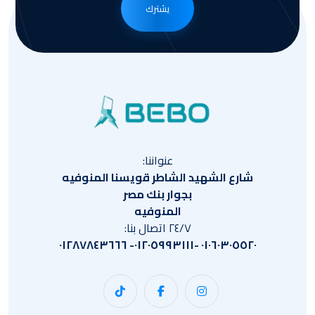
يشترك
عنواننا:
شارع الشهيد الشاطر قويسنا المنوفيه
بجوار بنك مصر
المنوفيه
٢٤/٧ اتصال بنا:
٠١٠٦٠٣٠٥٥٢٠ -٠١٢٠٥٩٩٣١١١- ٠١٢٨٧٨٤٣٦٦٦