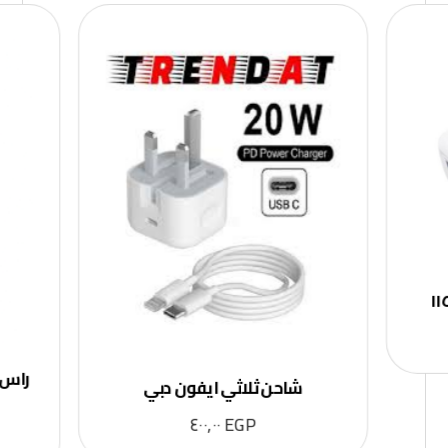
شاحن ثلاثي ايفون دبي
٤٠٠,٠٠
EGP