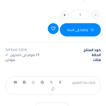
+
-
إضافة إلى السلة
كود المنتج
٦٧٢٤١١١٢٠٢٥٦٩
الحالة
١٦٠
متوفر في المخزون
فئات
شواحن