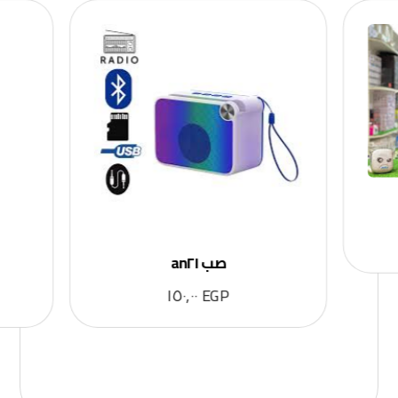
صب an٢١
١٥٠,٠٠
EGP