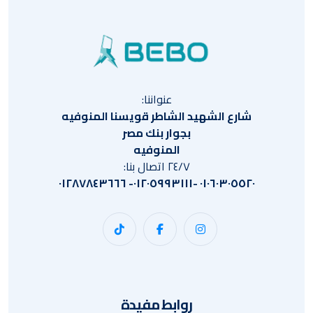
عنواننا:
شارع الشهيد الشاطر قويسنا المنوفيه
بجوار بنك مصر
المنوفيه
٢٤/٧ اتصال بنا:
٠١٠٦٠٣٠٥٥٢٠ -٠١٢٠٥٩٩٣١١١- ٠١٢٨٧٨٤٣٦٦٦
روابط مفيدة