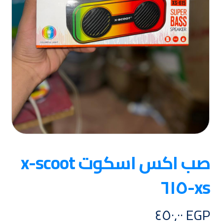
صب اكس اسكوت x-scoot
xs-٦١٥
٤٥٠,٠٠
EGP