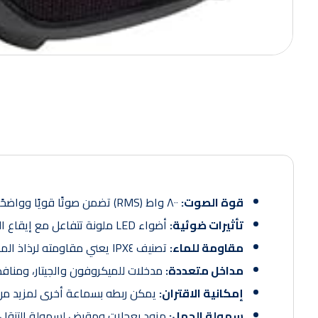
قوة الصوت:
٨٠٠ واط (RMS) تضمن صوتًا قويًا وواضحًا مع Bass-Reflex.
تأثيرات ضوئية:
أضواء LED ملونة تتفاعل مع إيقاع الموسيقى.
مقاومة للماء:
تصنيف IPX٤ يعني مقاومته لرذاذ الماء.
مداخل متعددة:
مدخلات للميكروفون والجيتار، ومنافذ USB للشحن والتشغيل
إمكانية الاقتران:
يمكن ربطه بسماعة أخرى لمزيد من 
سهولة الحمل:
مزود بعجلات ومقبض لسهولة التنقل.