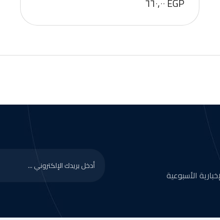
٦٦٠,٠٠
EGP
بارية الأسبوعية