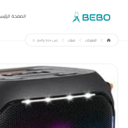
الصفحة الرئيسي
المنتجات
صبات
صب party box ٨٠٠