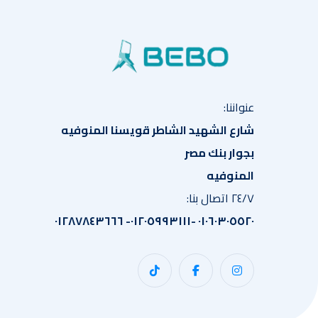
عنواننا:
شارع الشهيد الشاطر قويسنا المنوفيه
بجوار بنك مصر
المنوفيه
٢٤/٧ اتصال بنا:
٠١٠٦٠٣٠٥٥٢٠ -٠١٢٠٥٩٩٣١١١- ٠١٢٨٧٨٤٣٦٦٦