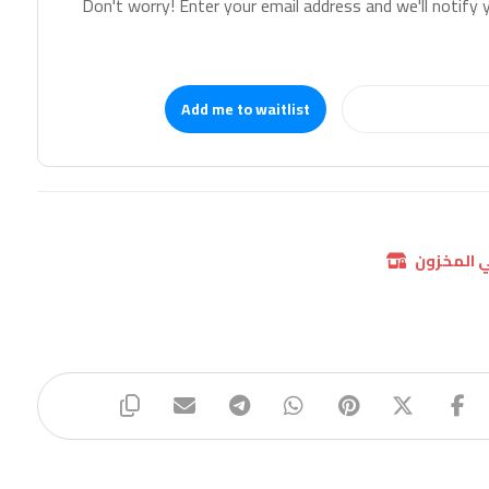
Don't worry! Enter your email address and we'll notify y
Add me to waitlist
ي المخزون