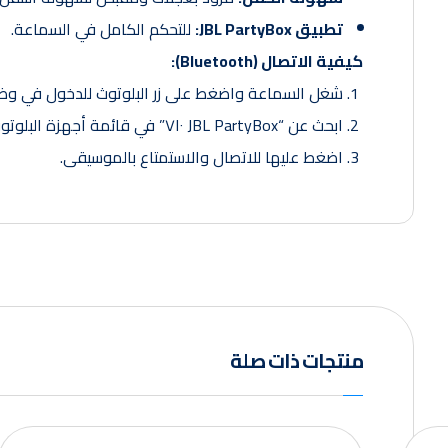
تطبيق JBL PartyBox:
للتحكم الكامل في السماعة.
كيفية الاتصال (Bluetooth):
شغل السماعة واضغط على زر البلوتوث للدخول في وضع الاقتران (e
ابحث عن “JBL PartyBox ٧١٠” في قائمة أجهزة البلوتوث على هاتفك أو جهازك اللوحي.
اضغط عليها للاتصال والاستمتاع بالموسيقى.
منتجات ذات صلة