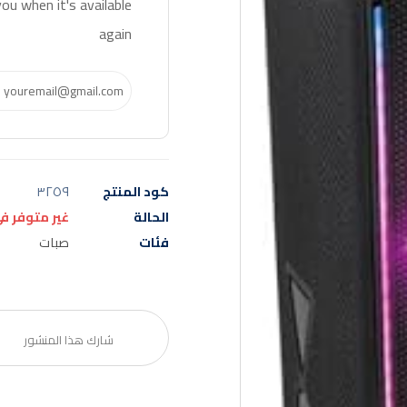
ou when it's available
again
كود المنتج
٣٢٥٩
الحالة
غير متوفر ف
فئات
صبات