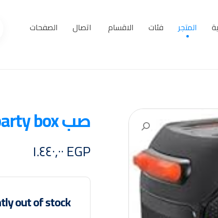
ة
المتجر
فئات
الاقسام
اتصال
الصفحات
صب party box ٨٠٠
تكبير الصورة
١.٤٤٠,٠٠
EGP
tly out of stock