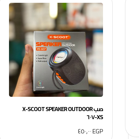
صب X-SCOOT SPEAKER OUTDOOR
XS-٦٠٧
٤٥٠,٠٠
EGP