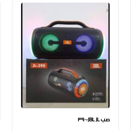
صب JBL JL-٣٩٠