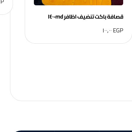
GP
قصافة باكت تنضيف اظافر md-١٤٠
١٠٠,٠٠
EGP