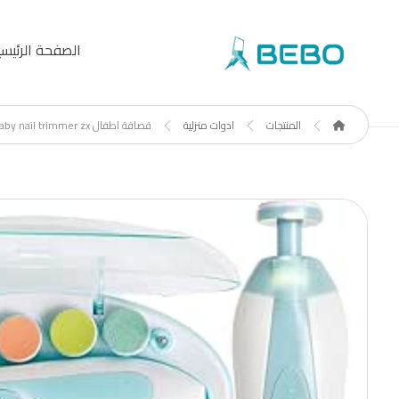
الصفحة الرئيسي
المنتجات
ادوات منزلية
قصافة اطفال baby nail trimmer zx-٩٠٥