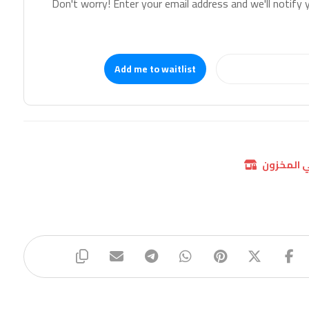
Don't worry! Enter your email address and we'll notify y
Add me to waitlist
ي المخزون