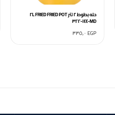
حله بطوط ٢ لتر FRIED FRIED POT ٢L
MD-١٤٤-٣٢٢
٣٣٥,٠٠
EGP