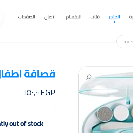
ة
المتجر
فئات
الاقسام
اتصال
الصفحات
قصافة اطفال baby nail trimmer zx
تكبير الصورة
١٥٠,٠٠
EGP
tly out of stock