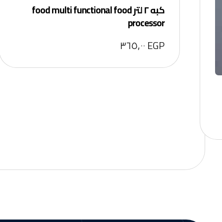
كبه ٢ لتر food multi functional food
processor
٣٦٥,٠٠
EGP