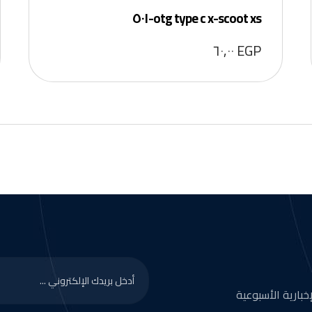
otg type c x-scoot xs-٥٠١
٦٠,٠٠
EGP
بارية الأسبوعية