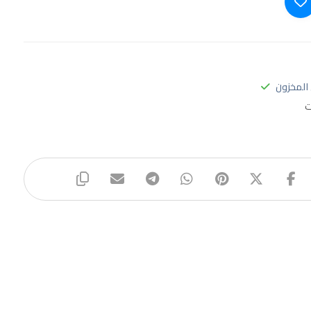
المخزون
ت