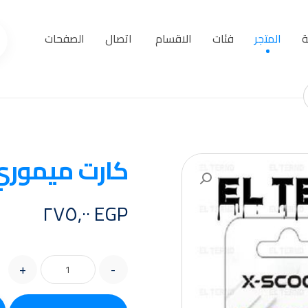
ة
المتجر
فئات
الاقسام
اتصال
الصفحات
كارت ميموري X-SCOOT G
تكبير الصورة
٢٧٥,٠٠
EGP
+
-