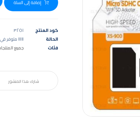
إضافة إلى السلة
كود المنتج
٣٢٥١
الحالة
١١١
متوفر في 
فئات
جميع المنتجا