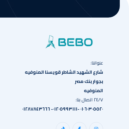
عنواننا:
شارع الشهيد الشاطر قويسنا المنوفيه
بجوار بنك مصر
المنوفيه
٢٤/٧ اتصال بنا:
٠١٠٦٠٣٠٥٥٢٠ -٠١٢٠٥٩٩٣١١١- ٠١٢٨٧٨٤٣٦٦٦