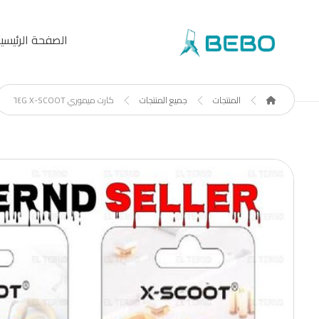
الصفحة الرئيسي
المنتجات
جميع المنتجات
كارت ميموري X-SCOOT ٦٤G