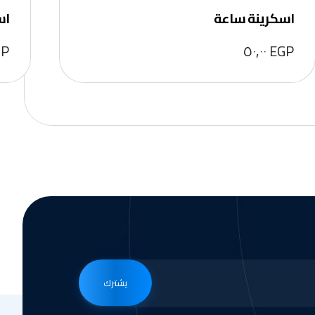
اسكرينة ساعة
اس
GP
٥٠,٠٠
EGP
يشترك