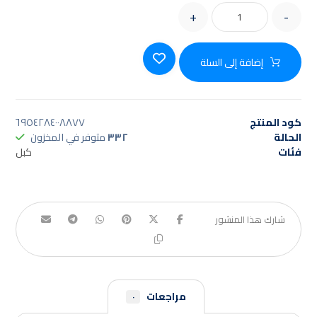
+
-
إضافة إلى السلة
كود المنتج
٦٩٥٤٢٨٤٠٠٨٨٧٧
الحالة
٣٣٢
متوفر في المخزون
فئات
كبل
مراجعات
٠