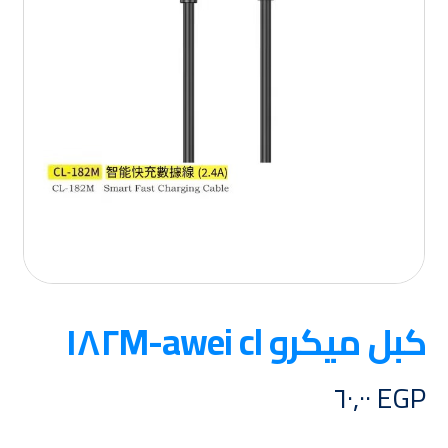
كبل ميكرو awei cl-١٨٢M
٦٠,٠٠
EGP