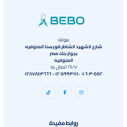
عنواننا:
شارع الشهيد الشاطر قويسنا المنوفيه
بجوار بنك مصر
المنوفيه
٢٤/٧ اتصال بنا:
٠١٠٦٠٣٠٥٥٢٠ -٠١٢٠٥٩٩٣١١١- ٠١٢٨٧٨٤٣٦٦٦
روابط مفيدة