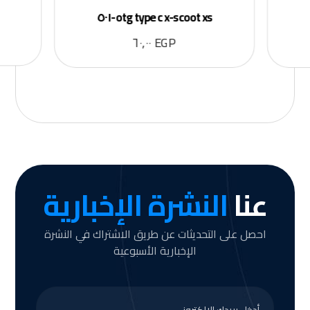
otg type c x-scoot xs-٥٠١
٦٠,٠٠
EGP
عنا
النشرة الإخبارية
احصل على التحديثات عن طريق الاشتراك في النشرة
الإخبارية الأسبوعية