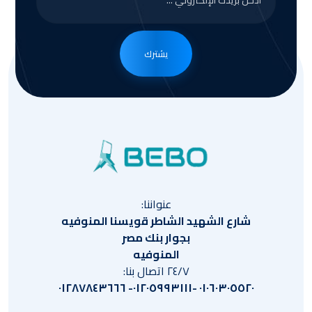
يشترك
عنواننا:
شارع الشهيد الشاطر قويسنا المنوفيه
بجوار بنك مصر
المنوفيه
٢٤/٧ اتصال بنا:
٠١٠٦٠٣٠٥٥٢٠ -٠١٢٠٥٩٩٣١١١- ٠١٢٨٧٨٤٣٦٦٦