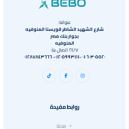
عنواننا:
شارع الشهيد الشاطر قويسنا المنوفيه
بجوار بنك مصر
المنوفيه
٢٤/٧ اتصال بنا:
٠١٠٦٠٣٠٥٥٢٠ -٠١٢٠٥٩٩٣١١١- ٠١٢٨٧٨٤٣٦٦٦
روابط مفيدة
محلنا