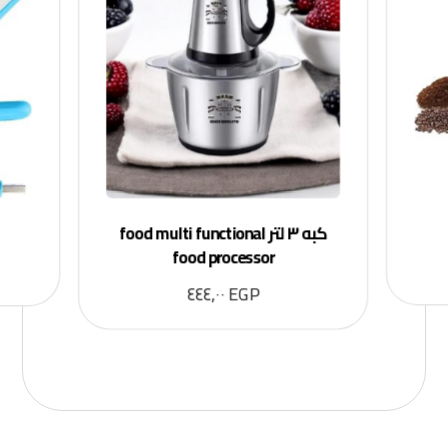
كبه ٣ لتر food multi functional
food processor
٤٤٤,٠٠
EGP