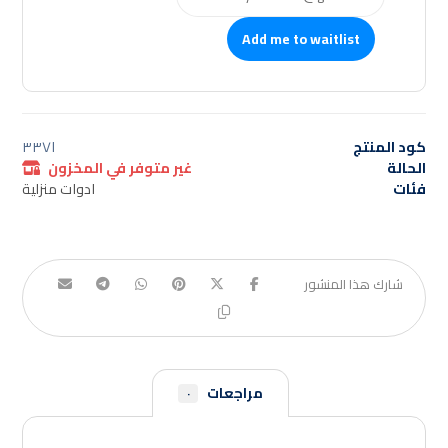
Add me to waitlist
كود المنتج
٣٣٧١
الحالة
غير متوفر في المخزون
فئات
ادوات منزلية
مراجعات
٠