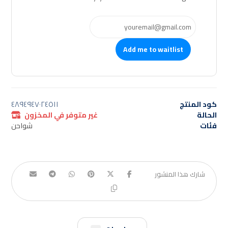
Add me to waitlist
كود المنتج
٤٨٩٤٩٤٧٠٢٤٥١١
الحالة
غير متوفر في المخزون
فئات
شواحن