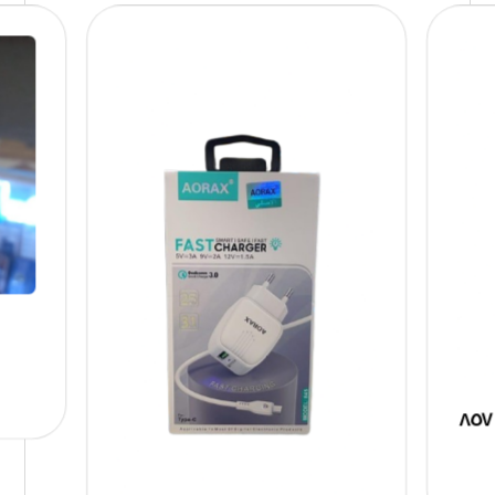
شاحن اوراكس ٢ مخرج model ٨٥٧