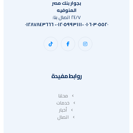
بجوار بنك مصر
المنوفيه
٢٤/٧ اتصال بنا:
٠١٠٦٠٣٠٥٥٢٠ -٠١٢٠٥٩٩٣١١١- ٠١٢٨٧٨٤٣٦٦٦
روابط مفيدة
محلنا
خدمات
أخبار
اتصال