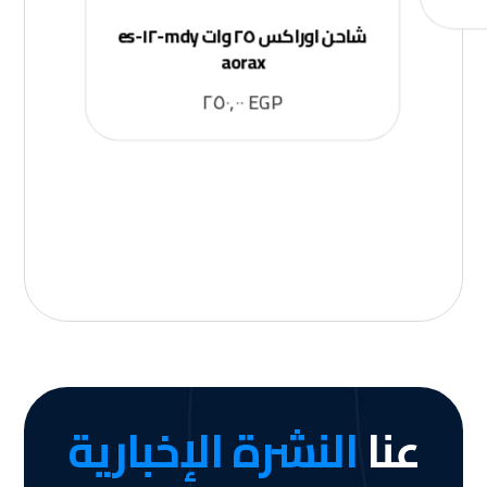
شاحن اوراكس ٢٥ وات mdy-١٢-es
aorax
٢٥٠,٠٠
EGP
عنا
النشرة الإخبارية