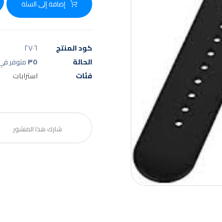
إضافة إلى السلة
كود المنتج
٢٧٠٦
الحالة
٣٥
متوفر في 
فئات
استرابات