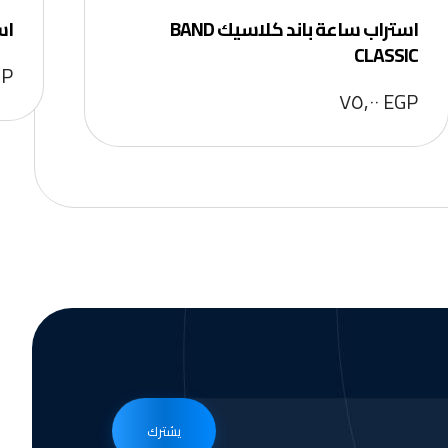
استراب ساعة باند كلاسيك BAND
اس
CLASSIC
GP
٧٥,٠٠
EGP
يشترك