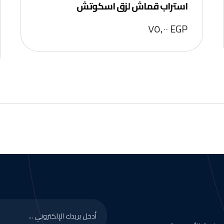
استراب قماش لزق اسكوتش
٧٥,٠٠
EGP