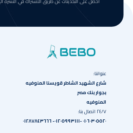
احصل على التحديثات عن طريق الاشتراك في النشرة الإخ
عنواننا:
شارع الشهيد الشاطر قويسنا المنوفيه
بجوار بنك مصر
المنوفيه
٢٤/٧ اتصال بنا:
٠١٠٦٠٣٠٥٥٢٠ -٠١٢٠٥٩٩٣١١١- ٠١٢٨٧٨٤٣٦٦٦