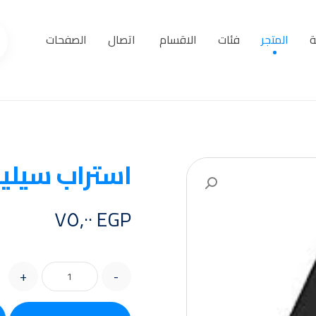
ة
المتجر
فئات
الاقسام
اتصال
الصفحات
استراب سيل
تكبير الصورة
٧٥,٠٠
EGP
+
-