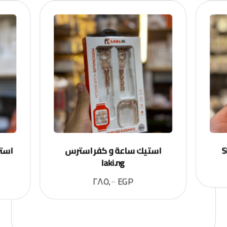
استيك ساعة و كفر استرس
laki.ng
٢٨٥,٠٠
EGP