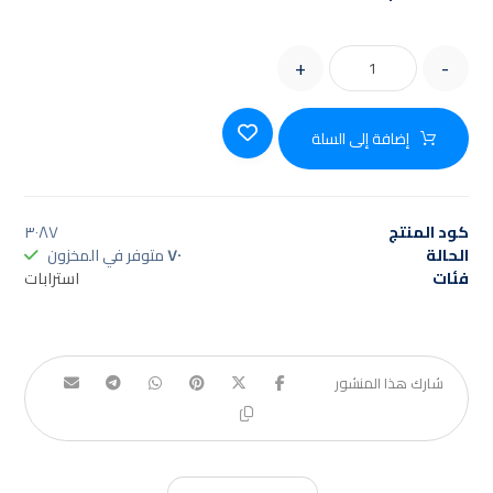
+
-
إضافة إلى السلة
كود المنتج
٣٠٨٧
الحالة
٧٠
متوفر في المخزون
فئات
استرابات