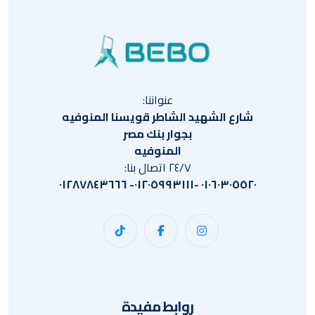
عنواننا:
شارع الشهيد الشاطر قويسنا المنوفيه
بجوار بنك مصر
المنوفيه
٢٤/٧ اتصال بنا:
٠١٠٦٠٣٠٥٥٢٠ -٠١٢٠٥٩٩٣١١١- ٠١٢٨٧٨٤٣٦٦٦
روابط مفيدة