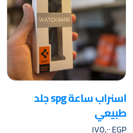
اسنراب ساعة spg جلد
طبيعي
١٧٥,٠٠
EGP