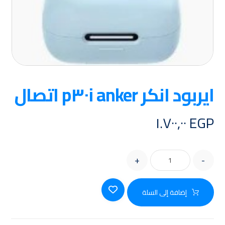
ايربود انكر p٣٠i anker اتصال
١.٧٠٠,٠٠
EGP
+
-
إضافة إلى السلة