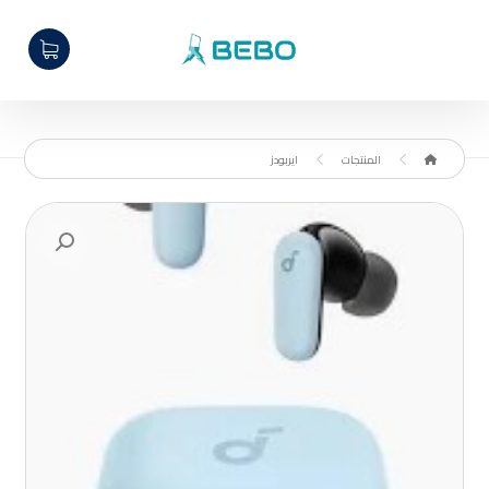
المنتجات
ايربودز
تكبير الصورة