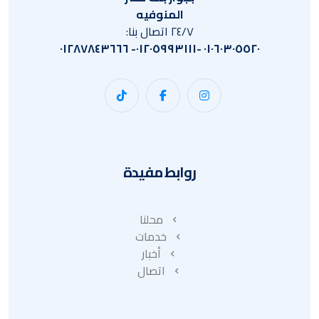
المنوفيه
٢٤/٧ اتصال بنا:
٠١٠٦٠٣٠٥٥٢٠ -٠١٢٠٥٩٩٣١١١- ٠١٢٨٧٨٤٣٦٦٦
روابط مفيدة
محلنا
خدمات
أخبار
اتصال