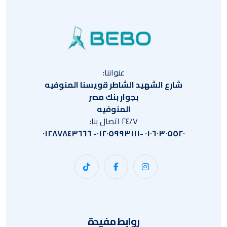
عنواننا:
شارع الشهيد الشاطر قويسنا المنوفيه
بجوار بنك مصر
المنوفيه
٢٤/٧ اتصال بنا:
٠١٠٦٠٣٠٥٥٢٠ -٠١٢٠٥٩٩٣١١١- ٠١٢٨٧٨٤٣٦٦٦
روابط مفيدة