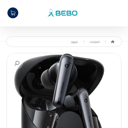
المنتجات
ايربودز
تكبير الصورة