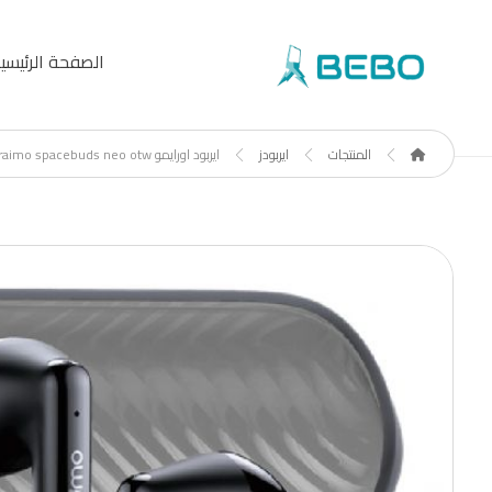
الصفحة الرئيسي
المنتجات
ايربودز
ايربود اورايمو oraimo spacebuds neo otw-٣٢٣