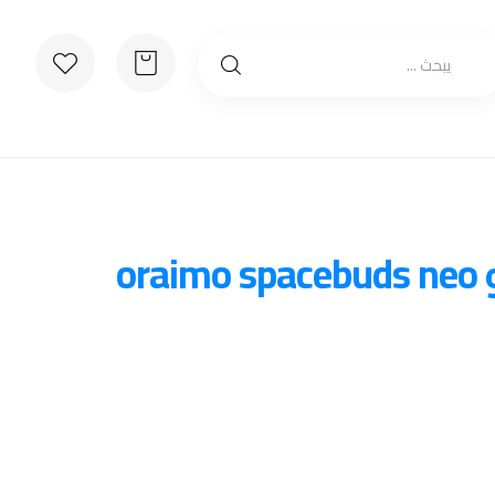
ايربود اورايمو oraimo spacebuds neo