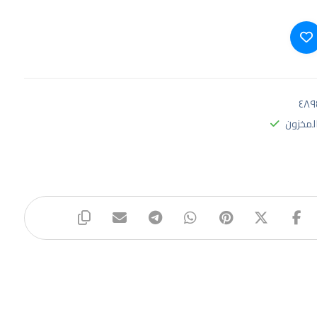
٤٨٩
لمخزون