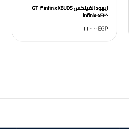
ايربود انفينكس infinix XBUDS ٣ GT
infinix-xE٣٠
١.٢٠٠,٠٠
EGP