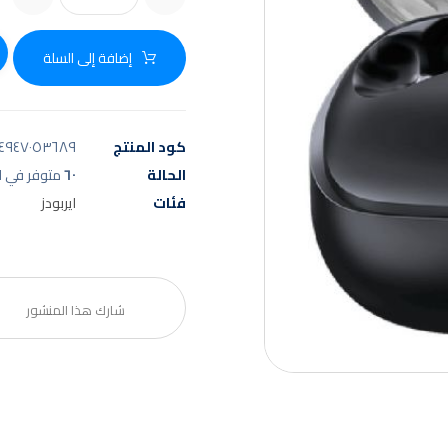
إضافة إلى السلة
كود المنتج
٤٩٤٧٠٥٣٦٨٩
الحالة
٦٠
متوفر في ا
فئات
ايربودز