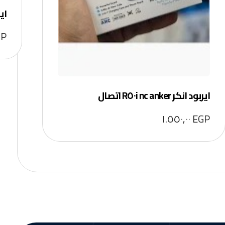
ايربود X٢٠
GP
ايربود انكر R٥٠i nc anker اتصال
١.٥٥٠,٠٠
EGP