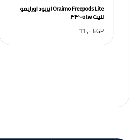
Oraimo Freepods Lite ايربود اورايمو
لايت otw-٣٣٠
٦٦٠,٠٠
EGP