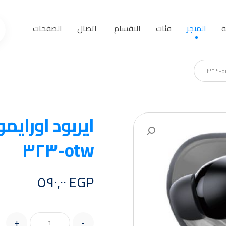
ة
المتجر
فئات
الاقسام
اتصال
الصفحات
تكبير الصورة
otw-٣٢٣
٥٩٠,٠٠
EGP
+
-