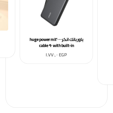
باور بانك انكرml٢٠٠٠٠ huge power
with built-in ٩٠ cable
١.٧٧٠,٠٠
EGP