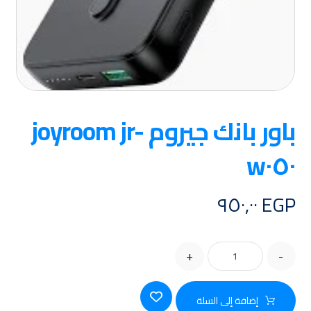
باور بانك جيروم joyroom jr-
w٠٥٠
٩٥٠,٠٠
EGP
+
-
إضافة إلى السلة