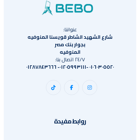
عنواننا:
شارع الشهيد الشاطر قويسنا المنوفيه
بجوار بنك مصر
المنوفيه
٢٤/٧ اتصال بنا:
٠١٠٦٠٣٠٥٥٢٠ -٠١٢٠٥٩٩٣١١١- ٠١٢٨٧٨٤٣٦٦٦
روابط مفيدة