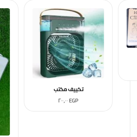
تكييف مكتب
٢٠٠,٠٠
EGP