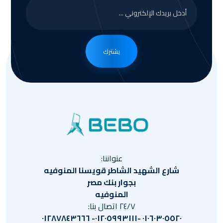
يشترك
عنواننا:
شارع الشهيد الشاطر قويسنا المنوفيه
بجوار بنك مصر
المنوفيه
٢٤/٧ اتصال بنا:
٠١٠٦٠٣٠٥٥٢٠ -٠١٢٠٥٩٩٣١١١- ٠١٢٨٧٨٤٣٦٦٦