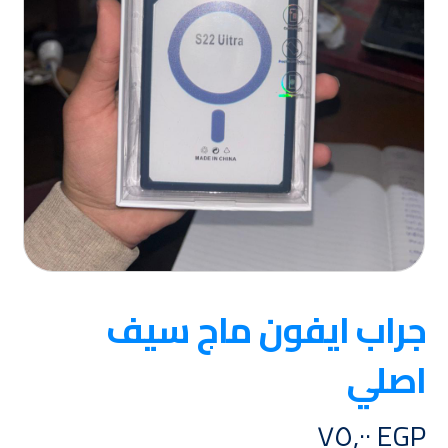
جراب ايفون ماج سيف
اصلي
٧٥,٠٠
EGP