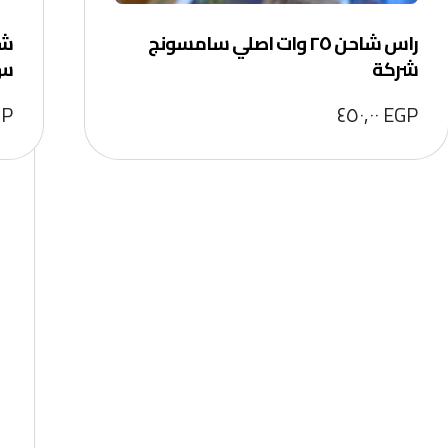
راس شاحن ٢٥ وات اصلي سامسونج
شركة
سw-E١٠٦s+cc٥٤
GP
٤٥٠,٠٠
EGP