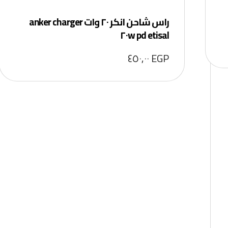
راس شاحن انكر ٢٠ وات anker charger
٢٠w pd etisal
٤٥٠,٠٠
EGP