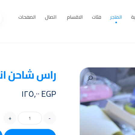
ة
المتجر
فئات
الاقسام
اتصال
الصفحات
راس شاحن ان
تكبير الصورة
١٢٥,٠٠
EGP
+
-