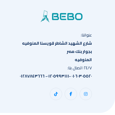
عنواننا:
شارع الشهيد الشاطر قويسنا المنوفيه
بجوار بنك مصر
المنوفيه
٢٤/٧ اتصال بنا:
٠١٠٦٠٣٠٥٥٢٠ -٠١٢٠٥٩٩٣١١١- ٠١٢٨٧٨٤٣٦٦٦