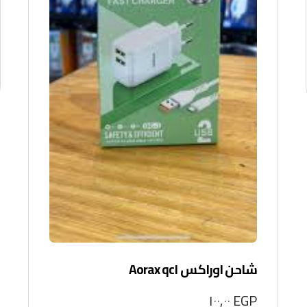
شاحن اوراكس Aorax qc١
١٠٠,٠٠
EGP