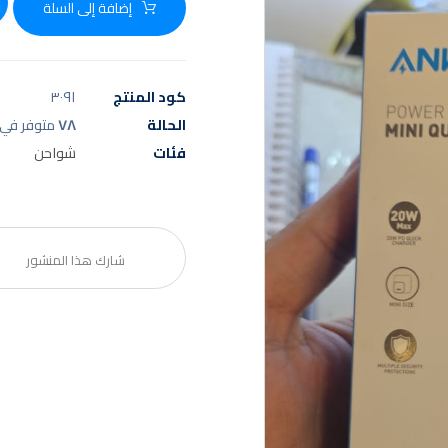
إضافة إلى السلة
كود المنتج
٣٠٩١
الحالة
٧٨
متوفر في 
فئات
شواحن