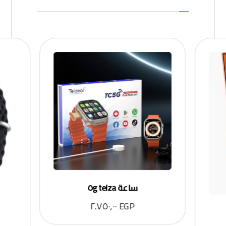
ساعة telza ٥g
٢.٧٥٠,٠٠
EGP