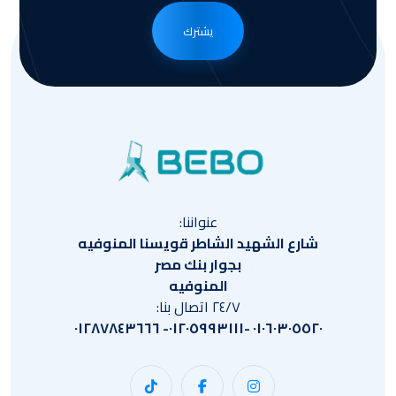
يشترك
عنواننا:
شارع الشهيد الشاطر قويسنا المنوفيه
بجوار بنك مصر
المنوفيه
٢٤/٧ اتصال بنا:
٠١٠٦٠٣٠٥٥٢٠ -٠١٢٠٥٩٩٣١١١- ٠١٢٨٧٨٤٣٦٦٦