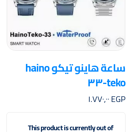
ساعة هاينو تيكو haino
teko-٣٣
١.٧٧٠,٠٠
EGP
This product is currently out of