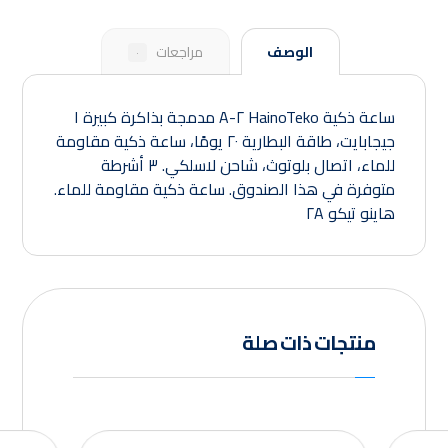
الوصف
مراجعات
٠
ساعة ذكية HainoTeko ٢-A مدمجة بذاكرة كبيرة ١
جيجابايت، طاقة البطارية ٢٠ يومًا، ساعة ذكية مقاومة
للماء، اتصال بلوتوث، شاحن لاسلكي. ٣ أشرطة
متوفرة في هذا الصندوق. ساعة ذكية مقاومة للماء.
هاينو تيكو ٢A
منتجات ذات صلة