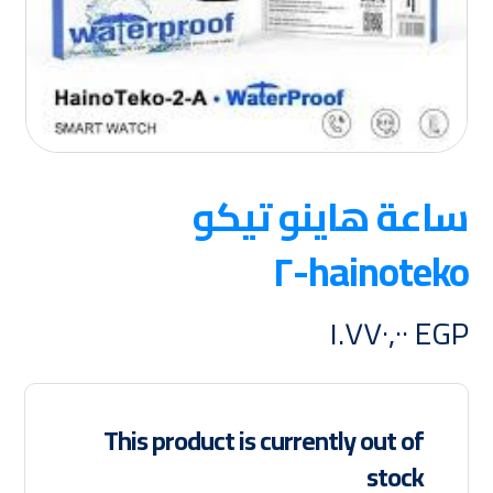
ساعة هاينو تيكو
hainoteko-٢
١.٧٧٠,٠٠
EGP
This product is currently out of
stock