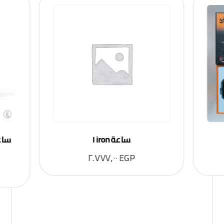
ساعة iron ١
٢.٧٧٧,٠٠
EGP