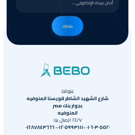
يشترك
عنواننا:
شارع الشهيد الشاطر قويسنا المنوفيه
بجوار بنك مصر
المنوفيه
٢٤/٧ اتصال بنا:
٠١٠٦٠٣٠٥٥٢٠ -٠١٢٠٥٩٩٣١١١- ٠١٢٨٧٨٤٣٦٦٦