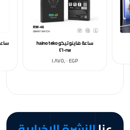
ساعة هاينو تيكو haino teko
rw-٤٦
١.٨٧٥,٠٠
EGP
عنا
النشرة الإخبارية