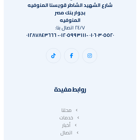
شارع الشهيد الشاطر قويسنا المنوفيه
بجوار بنك مصر
المنوفيه
٢٤/٧ اتصال بنا:
٠١٠٦٠٣٠٥٥٢٠ -٠١٢٠٥٩٩٣١١١- ٠١٢٨٧٨٤٣٦٦٦
روابط مفيدة
محلنا
خدمات
أخبار
اتصال