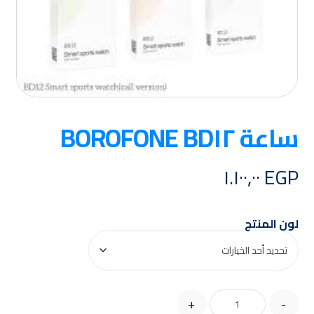
ساعة BOROFONE BD١٢
١.١٠٠,٠٠
EGP
لون المنتج
+
-