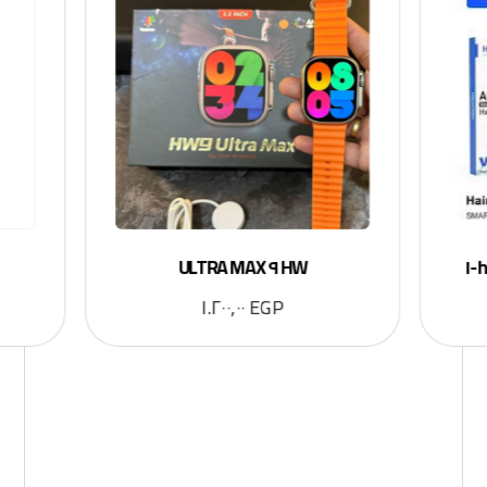
HW ٩ ULTRA MAX
١.٢٠٠,٠٠
EGP