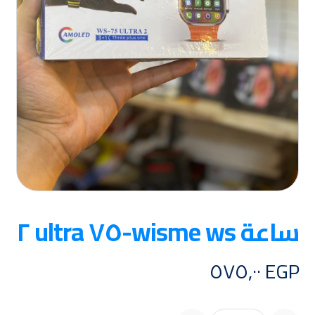
ساعة wisme ws-٧٥ ultra ٢
٥٧٥,٠٠
EGP