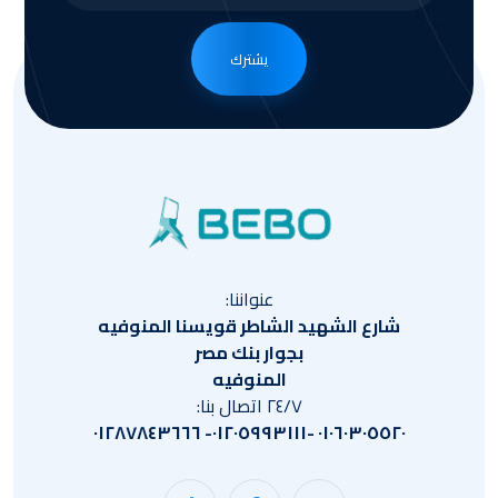
يشترك
عنواننا:
شارع الشهيد الشاطر قويسنا المنوفيه
بجوار بنك مصر
المنوفيه
٢٤/٧ اتصال بنا:
٠١٠٦٠٣٠٥٥٢٠ -٠١٢٠٥٩٩٣١١١- ٠١٢٨٧٨٤٣٦٦٦