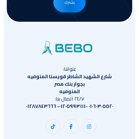
يشترك
عنواننا:
شارع الشهيد الشاطر قويسنا المنوفيه
بجوار بنك مصر
المنوفيه
٢٤/٧ اتصال بنا:
٠١٠٦٠٣٠٥٥٢٠ -٠١٢٠٥٩٩٣١١١- ٠١٢٨٧٨٤٣٦٦٦