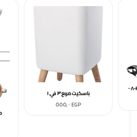
باسكيت مربع ٣ في ١
٥٥٥,٠٠
EGP