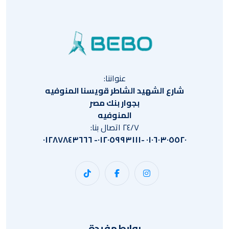
عنواننا:
شارع الشهيد الشاطر قويسنا المنوفيه
بجوار بنك مصر
المنوفيه
٢٤/٧ اتصال بنا:
٠١٠٦٠٣٠٥٥٢٠ -٠١٢٠٥٩٩٣١١١- ٠١٢٨٧٨٤٣٦٦٦
روابط مفيدة