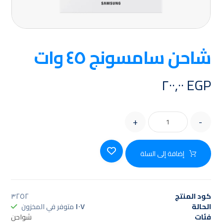
شاحن سامسونج ٤٥ وات
٢٠٠,٠٠
EGP
+
-
إضافة إلى السلة
كود المنتج
٣٢٥٢
الحالة
١٠٧
متوفر في المخزون
فئات
شواحن