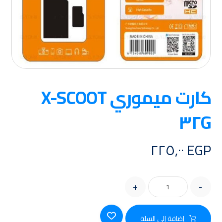
كارت ميموري X-SCOOT
٣٢G
٢٢٥,٠٠
EGP
+
-
إضافة إلى السلة