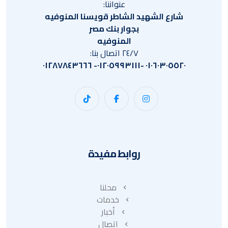
عنواننا:
شارع الشهيد الشاطر قويسنا المنوفيه
بجوار بنك مصر
المنوفيه
٢٤/٧ اتصال بنا:
٠١٠٦٠٣٠٥٥٢٠ -٠١٢٠٥٩٩٣١١١- ٠١٢٨٧٨٤٣٦٦٦
روابط مفيدة
محلنا
خدمات
أخبار
اتصال