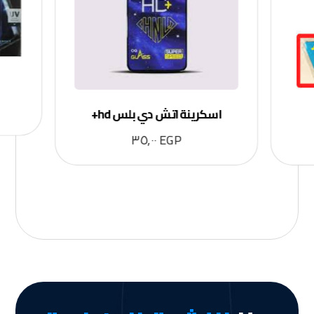
اسكرينة اتش دي بلس hd+
٣٥,٠٠
EGP