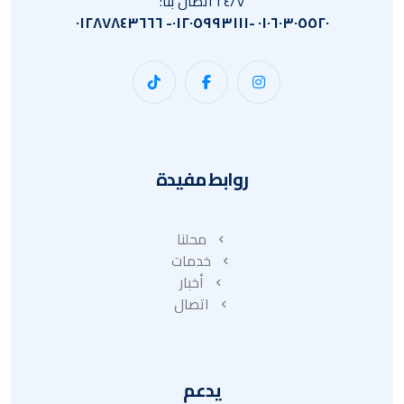
٢٤/٧ اتصال بنا:
٠١٠٦٠٣٠٥٥٢٠ -٠١٢٠٥٩٩٣١١١- ٠١٢٨٧٨٤٣٦٦٦
روابط مفيدة
محلنا
خدمات
أخبار
اتصال
يدعم