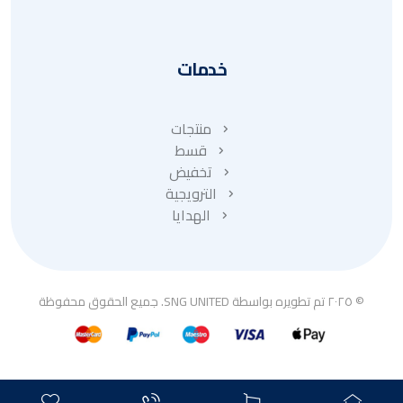
خدمات
منتجات
قسط
تخفيض
الترويجية
الهدايا
© ٢٠٢٥ تم تطويره بواسطة SNG UNITED. جميع الحقوق محفوظة