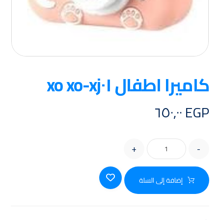
كاميرا اطفال xo xo-xj٠١
٦٥٠,٠٠
EGP
+
-
إضافة إلى السلة