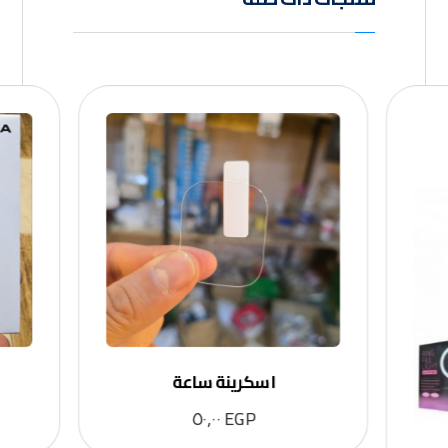
اسكرينة ساعة
٥٠,٠٠
EGP