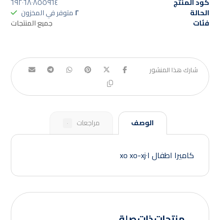
كود المنتج
٦٩٢٠٦٨٠٨٥٥٩٦٤
الحالة
٢
متوفر في المخزون
فئات
جميع المنتجات
الوصف
مراجعات
٠
كاميرا اطفال xo xo-xj٠١
منتجات ذات صلة