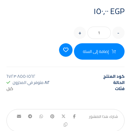
١٥٠,٠٠
EGP
+
-
إضافة إلى السلة
كود المنتج
٦٧٢٣٠٨٥٥٠١٥٦٢
الحالة
٨٢
متوفر في المخزون
فئات
كبل