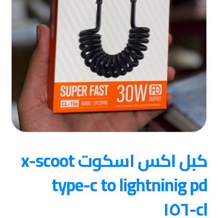
كبل اكس اسكوت x-scoot
type-c to lightninig pd
cl-١٥٦