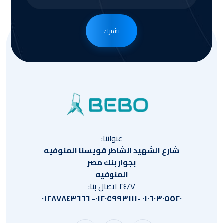
يشترك
عنواننا:
شارع الشهيد الشاطر قويسنا المنوفيه
بجوار بنك مصر
المنوفيه
٢٤/٧ اتصال بنا:
٠١٠٦٠٣٠٥٥٢٠ -٠١٢٠٥٩٩٣١١١- ٠١٢٨٧٨٤٣٦٦٦