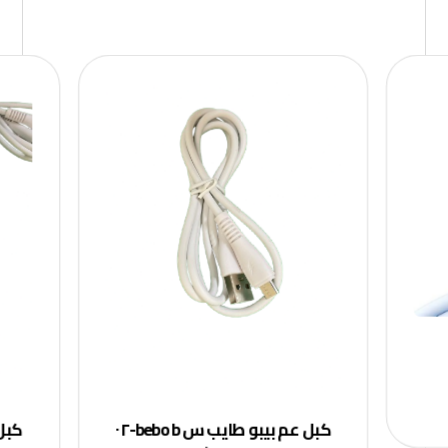
كبل عم بيبو طايب س bebo b-٠٢
كبل 