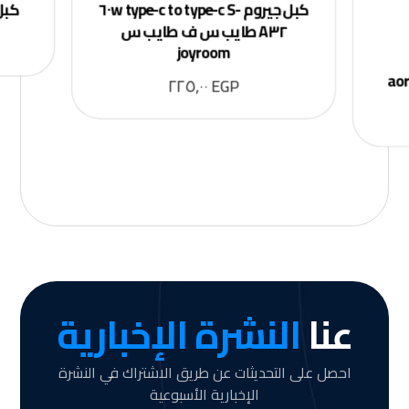
كبل جيروم ٦٠w type-c to type-c S-
كبل ا
A٣٢ طايب س ف طايب س
joyroom
٢٢٥,٠٠
EGP
عنا
النشرة الإخبارية
احصل على التحديثات عن طريق الاشتراك في النشرة
الإخبارية الأسبوعية