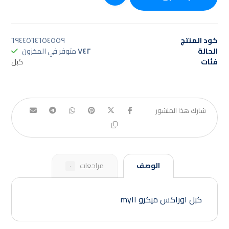
كود المنتج
٦٩٤٤٥٦٤٦٥٤٥٥٩
الحالة
٧٤٢
متوفر في المخزون
فئات
كبل
الوصف
مراجعات
٠
كبل اوراكس ميكرو my١١