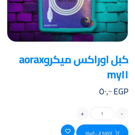
كبل اوراكس ميكروaorax
my١١
٥٠,٠٠
EGP
+
-
إضافة إلى السلة