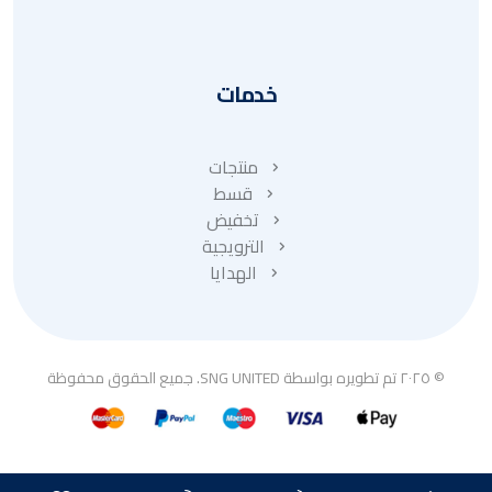
خدمات
منتجات
قسط
تخفيض
الترويجية
الهدايا
© ٢٠٢٥ تم تطويره بواسطة SNG UNITED. جميع الحقوق محفوظة