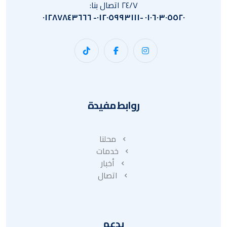
٢٤/٧ اتصال بنا:
٠١٠٦٠٣٠٥٥٢٠ -٠١٢٠٥٩٩٣١١١- ٠١٢٨٧٨٤٣٦٦٦
روابط مفيدة
محلنا
خدمات
أخبار
اتصال
يدعم