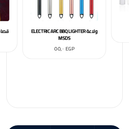
ولاعة ELECTRIC ARC BBQ LIGHTER
قصافة
MSDS
٥٥,٠٠
EGP