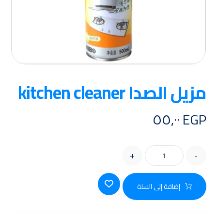
مزيل الصدا kitchen cleaner
٥٥,٠٠
EGP
+
-
إضافة إلى السلة