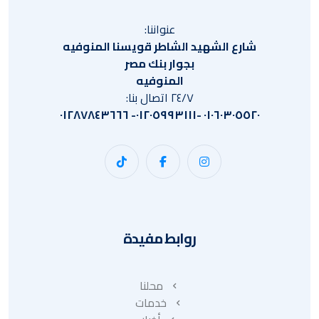
عنواننا:
شارع الشهيد الشاطر قويسنا المنوفيه
بجوار بنك مصر
المنوفيه
٢٤/٧ اتصال بنا:
٠١٠٦٠٣٠٥٥٢٠ -٠١٢٠٥٩٩٣١١١- ٠١٢٨٧٨٤٣٦٦٦
روابط مفيدة
محلنا
خدمات