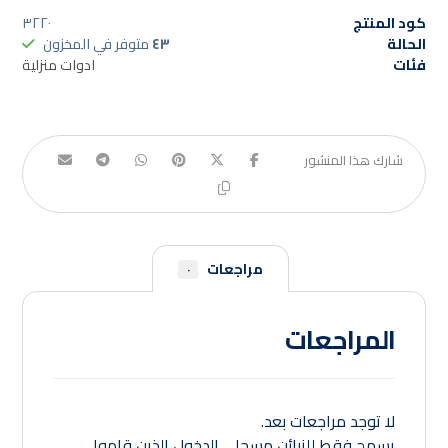
كود المنتج
٣٢٢٠
الحالة
٤٣
متوفر في المخزون
فئات
ادوات منزلية
مراجعات
٠
المراجعات
لا توجد مراجعات بعد.
يسمح فقط للزبائن مسجلي الدخول الذين قاموا