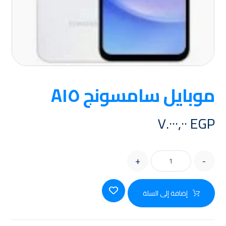
موبايل سامسونج A١٥
٧.٠٠٠,٠٠
EGP
+
-
إضافة إلى السلة