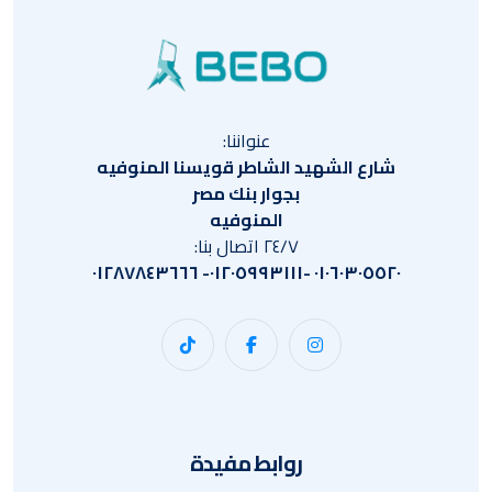
عنواننا:
شارع الشهيد الشاطر قويسنا المنوفيه
بجوار بنك مصر
المنوفيه
٢٤/٧ اتصال بنا:
٠١٠٦٠٣٠٥٥٢٠ -٠١٢٠٥٩٩٣١١١- ٠١٢٨٧٨٤٣٦٦٦
روابط مفيدة