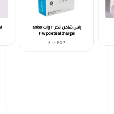
راس شاحن انكر ٢٠ وات anker
اس
charger ٢٠w pd etisal
٤٠٠,٠٠
EGP