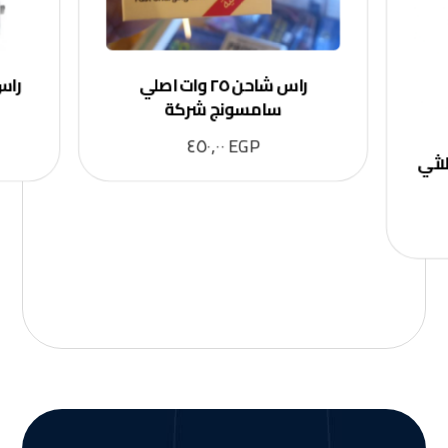
راس شاحن ٢٥ وات اصلي
سامسونج شركة
٤٥٠,٠٠
EGP
٢ وات ثلاثي