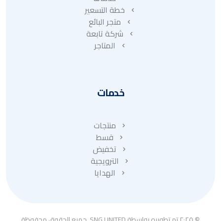
خطة التسعير
متجر البائع
شركة تابعة
المتاجر
خدمات
منتجات
قسط
تخفيض
الترويجية
الهدايا
© ٢٠٢٥ تم تطويره بواسطة SNG UNITED. جميع الحقوق محفوظة