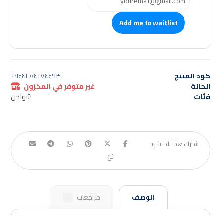
Add me to waitlist
كود المنتج
٦٩٤٤٢٨٤٦٧٤٤٩٣
الحالة
غير متوفر في المخزون
فئات
شواحن
الوصف
مراجعات
٠