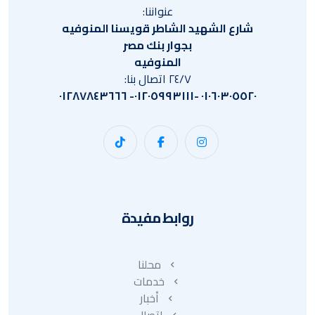
عنواننا:
شارع الشهيد الشاطر قويسنا المنوفيه
بجوار بنك مصر
المنوفيه
٢٤/٧ اتصال بنا:
٠١٠٦٠٣٠٥٥٢٠ -٠١٢٠٥٩٩٣١١١- ٠١٢٨٧٨٤٣٦٦٦
روابط مفيدة
محلنا
خدمات
أخبار
اتصال